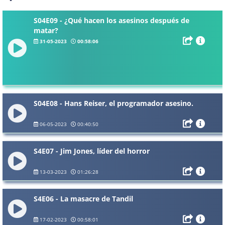
S04E09 - ¿Qué hacen los asesinos después de
matar?
31-05-2023
00:58:06
S04E08 - Hans Reiser, el programador asesino.
06-05-2023
00:40:50
S4E07 - Jim Jones, líder del horror
13-03-2023
01:26:28
S4E06 - La masacre de Tandil
17-02-2023
00:58:01