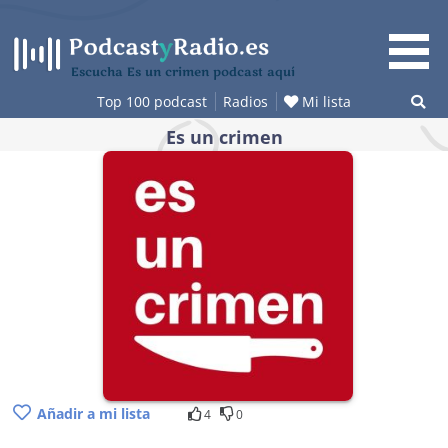
Saltar
al
contenido
Escucha Es un crimen podcast aquí
Top 100 podcast
Radios
Mi lista
Es un crimen
Añadir a mi lista
4
0