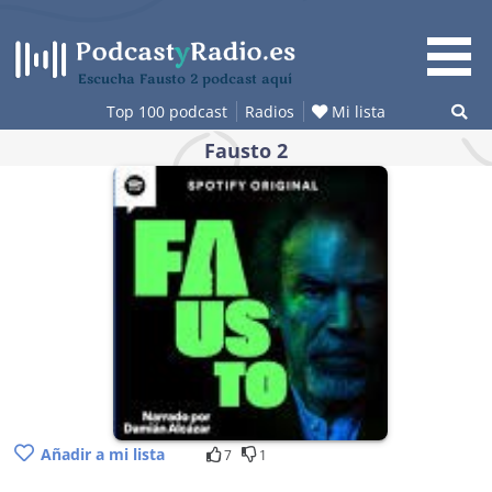
Saltar
al
contenido
Escucha Fausto 2 podcast aquí
Top 100 podcast
Radios
Mi lista
Fausto 2
Añadir a mi lista
7
1