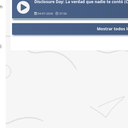
Disclosure Day: La verdad que nadie te contó (C
on
04-07-2026
37:56
Mostrar todos l
l