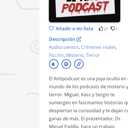
Añadir a mi lista
27
1
Descripción
Audiocuentos
,
Crímenes reales
,
Ficción
,
Misterio
,
Terror
El Antipodcast es una joya oculta en 
mundo de los podcasts de misterio 
terror. Miguel, Kass y Sergio te
sumergen en fascinantes historias 
despiertan la curiosidad y te dejan c
ganas de más. El presentador, Dr.
Miguel Padilla, hace un trabajo