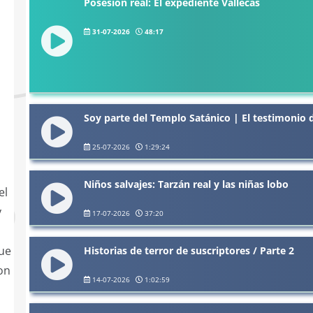
Posesión real: El expediente Vallecas
31-07-2026
48:17
Soy parte del Templo Satánico | El testimonio 
25-07-2026
1:29:24
Niños salvajes: Tarzán real y las niñas lobo
el
y
17-07-2026
37:20
que
Historias de terror de suscriptores / Parte 2
on
14-07-2026
1:02:59