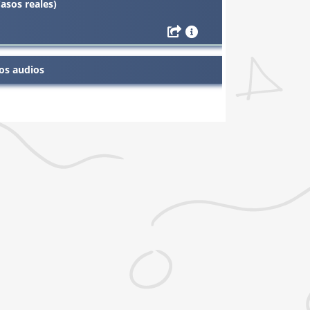
asos reales)
os audios