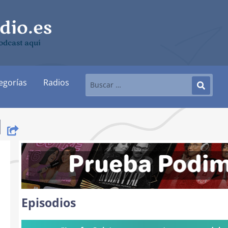
odcast aquí
egorías
Radios
l
Episodios