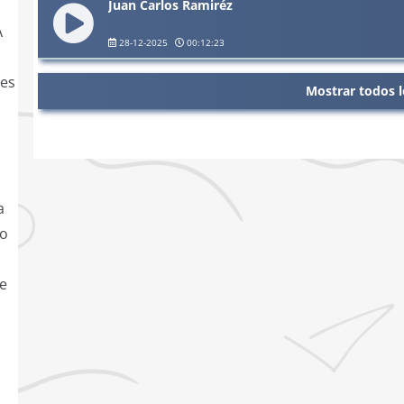
Juan Carlos Ramiréz
A
28-12-2025
00:12:23
tes
Mostrar todos l
a
io
de