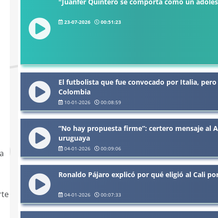
"Juanfer Quintero se comporta como un adoles
23-07-2026
00:51:23
El futbolista que fue convocado por Italia, pero
Colombia
10-01-2026
00:08:59
“No hay propuesta firme”: certero mensaje al 
uruguaya
04-01-2026
00:09:06
la
Ronaldo Pájaro explicó por qué eligió al Cali p
rte
04-01-2026
00:07:33