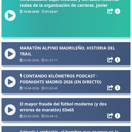
reales de la organización de carreras. Javier
Donaire 20 años cronometrando carreras.
19-06-2026
01:32:01
MARATÓN ALPINO MADRILEÑO, HISTORIA DEL
TRAIL
22-05-2026
01:27:11
🎙️ CONTANDO KILÓMETROS PODCAST ·
PODNIGHTS MADRID 2026 (EN DIRECTO)
10-04-2026
01:03:45
El mayor fraude del fútbol moderno (y dos
errores de maratón) 03x65
20-03-2026
00:44:15
Grigoris Lambrakis, el hombre que aparece en la