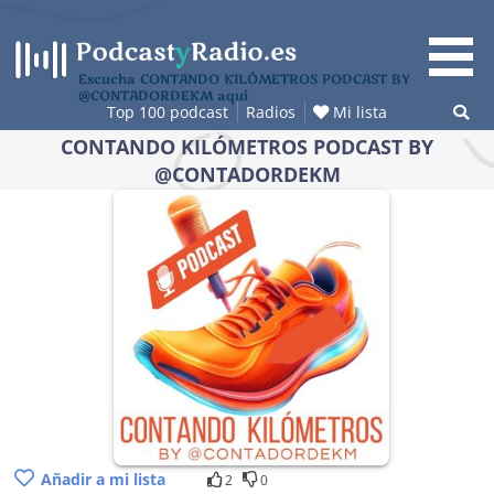
Saltar
al
contenido
Escucha CONTANDO KILÓMETROS PODCAST BY
@CONTADORDEKM aquí
Top 100 podcast
Radios
Mi lista
CONTANDO KILÓMETROS PODCAST BY
@CONTADORDEKM
Añadir a mi lista
2
0