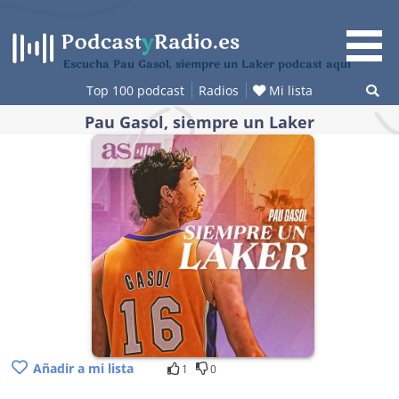
Saltar
al
contenido
Escucha Pau Gasol, siempre un Laker podcast aquí
Top 100 podcast
Radios
Mi lista
Pau Gasol, siempre un Laker
Añadir a mi lista
1
0