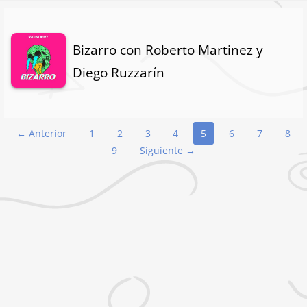
Bizarro con Roberto Martinez y
Diego Ruzzarín
Navegación
← Anterior
1
2
3
4
5
6
7
8
9
Siguiente →
por
Podcast