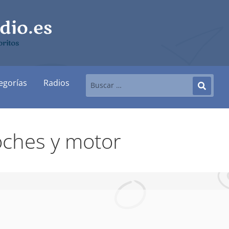
ritos
egorías
Radios
oches y motor