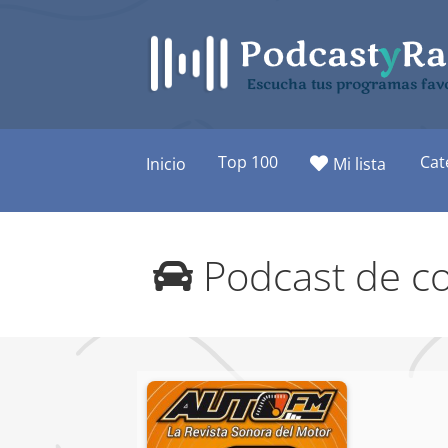
Saltar
al
contenido
Escucha tus programas favo
Top 100
Cat
Inicio
Mi lista
Podcast de c