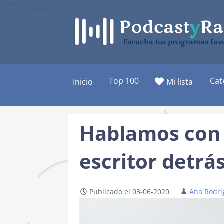
Saltar
al
contenido
Escucha tus programas favo
Top 100
Cat
Inicio
Mi lista
Hablamos con 
escritor detrá
Publicado el 03-06-2020
Ana Rodrí