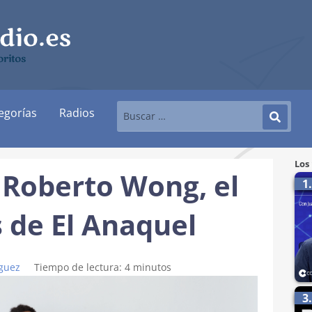
ritos
egorías
Radios
Los
Roberto Wong, el
1
s de El Anaquel
guez
Tiempo de lectura:
4
minutos
3