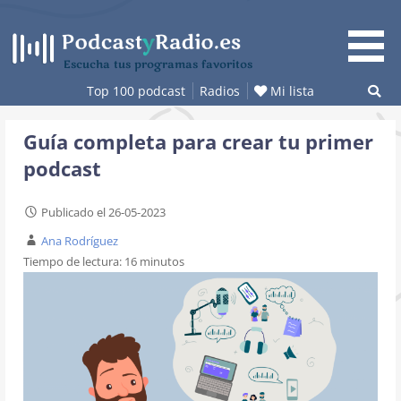
Saltar
al
contenido
Escucha tus programas favoritos
Top 100 podcast
Radios
Mi lista
Guía completa para crear tu primer
podcast
Publicado el 26-05-2023
Ana Rodríguez
Tiempo de lectura:
16
minutos