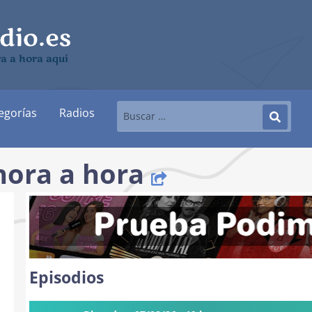
ra a hora aquí
egorías
Radios
hora a hora
Episodios