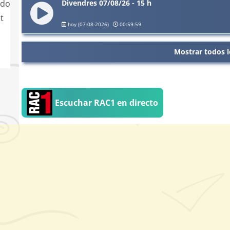
Divendres 07/08/26 - 15 h
ado
t
hoy (07-08-2026)
00:59:59
Mostrar todos l
Escuchar RAC1 en directo