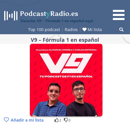
Saltar
al
contenido
Escucha V9 – Fórmula 1 en español aquí
Top 100 podcast
Radios
Mi lista
V9 – Fórmula 1 en español
Añadir a mi lista
2
0