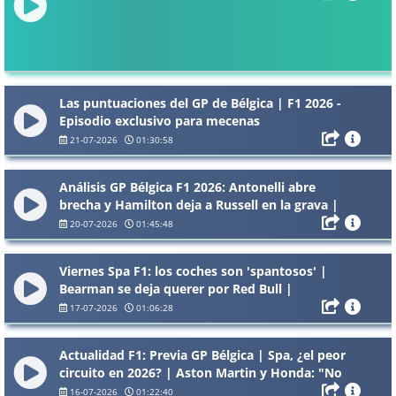
Las puntuaciones del GP de Bélgica | F1 2026 -
Episodio exclusivo para mecenas
21-07-2026
01:30:58
Análisis GP Bélgica F1 2026: Antonelli abre
brecha y Hamilton deja a Russell en la grava |
¿Adiós al peor Aston Martin?
20-07-2026
01:45:48
Viernes Spa F1: los coches son 'spantosos' |
Bearman se deja querer por Red Bull |
Verstappen pesca en McLaren - Episodio
17-07-2026
01:06:28
exclusivo para mecenas
Actualidad F1: Previa GP Bélgica | Spa, ¿el peor
circuito en 2026? | Aston Martin y Honda: "No
existen los milagros"
16-07-2026
01:22:40