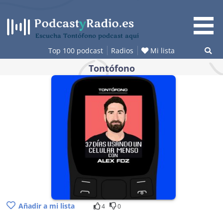
Saltar
al
contenido
Escucha Tontófono podcast aquí
Top 100 podcast
Radios
Mi lista
Tontófono
Añadir a mi lista
4
0