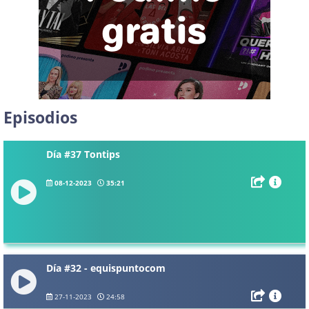
Episodios
Día #37 Tontips
08-12-2023
35:21
Día #32 - equispuntocom
27-11-2023
24:58