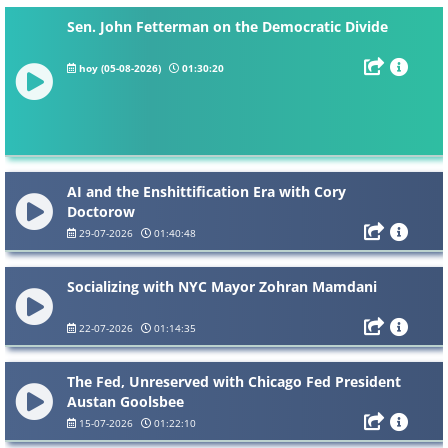
Sen. John Fetterman on the Democratic Divide
hoy (05-08-2026)
01:30:20
AI and the Enshittification Era with Cory
Doctorow
29-07-2026
01:40:48
Socializing with NYC Mayor Zohran Mamdani
22-07-2026
01:14:35
The Fed, Unreserved with Chicago Fed President
Austan Goolsbee
15-07-2026
01:22:10