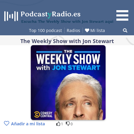
Saltar
al
contenido
Escucha The Weekly Show with Jon Stewart aquí
Top 100 podcast
Radios
Mi lista
The Weekly Show with Jon Stewart
Añadir a mi lista
1
0