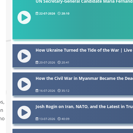
UN Secretary-General Candidate María Fernanda
22-07-2026
28:10
How Ukraine Turned the Tide of the War | Liv
20-07-2026
20:41
How the Civil War in Myanmar Became the Deadl
16-07-2026
35:12
s,
Josh Rogin on Iran, NATO, and the Latest in Tr
en
no
13-07-2026
40:09