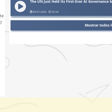
The UN Just Held Its First-Ever AI Governance 
09-07-2026
30:24
ste
“7
Mostrar todos l