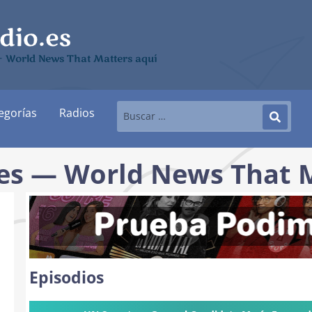
— World News That Matters aquí
egorías
Radios
hes — World News That 
Episodios