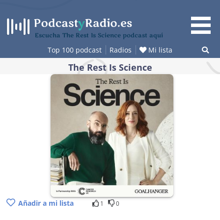
Saltar
al
contenido
Escucha The Rest Is Science podcast aquí
Top 100 podcast
Radios
Mi lista
The Rest Is Science
Añadir a mi lista
1
0