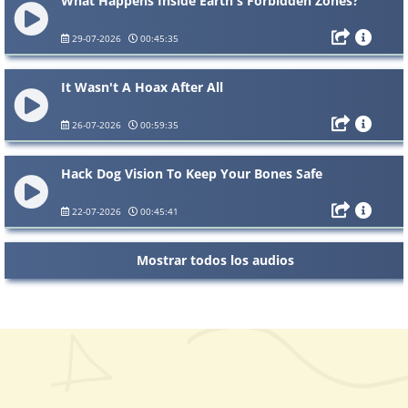
What Happens Inside Earth's Forbidden Zones?
29-07-2026
00:45:35
It Wasn't A Hoax After All
26-07-2026
00:59:35
Hack Dog Vision To Keep Your Bones Safe
22-07-2026
00:45:41
Mostrar todos los audios