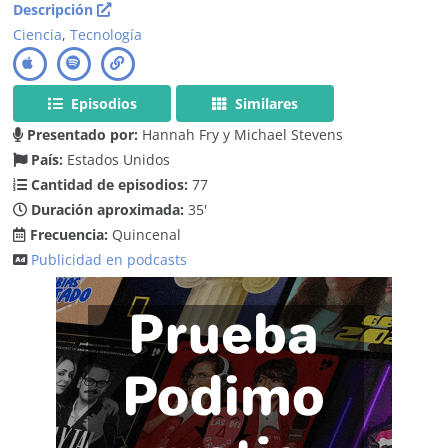
Descripción
Ciencia
,
Tecnología
Episodios
Similares
Presentado por:
Hannah Fry y Michael Stevens
País:
Estados Unidos
Cantidad de episodios:
77
Duración aproximada:
35'
Frecuencia:
Quincenal
Publicidad en podcasts