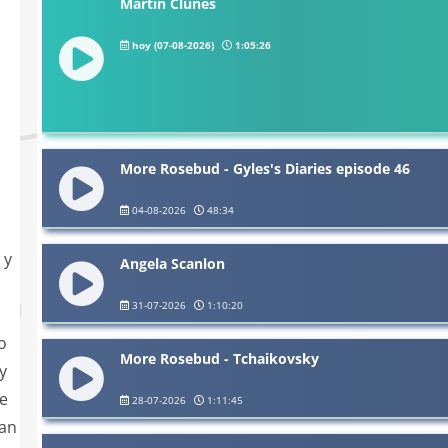
Martin Clunes
hoy (07-08-2026)
1:05:26
More Rosebud - Gyles's Diaries episode 46
04-08-2026
48:34
 y
Angela Scanlon
31-07-2026
1:10:20
o
More Rosebud - Tchaikovsky
y
de
28-07-2026
1:11:45
can