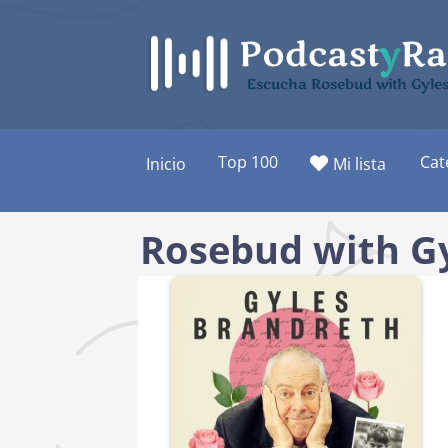
Saltar
al
contenido
Escucha Rosebud with Gyles
Top 100
Cat
Inicio
Mi lista
Rosebud with G