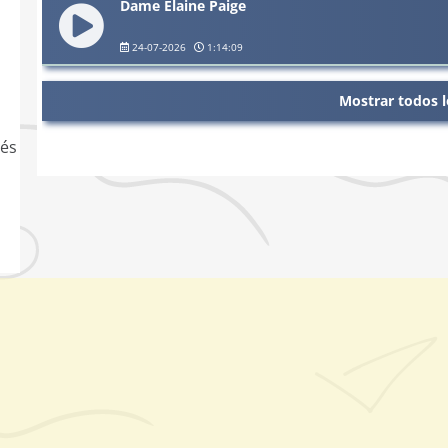
Dame Elaine Paige
24-07-2026
1:14:09
Mostrar todos l
lés