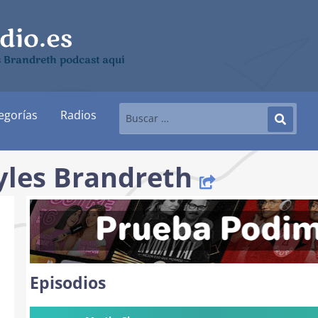
 Brandreth podcast aquí
egorías
Radios
yles Brandreth
Episodios