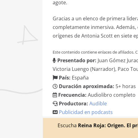
agote.
Gracias a un elenco de primera lider
completamente inmersiva. Además, est
orígenes de Antonia Scott en siete e
Este contenido contiene enlaces de afiliados.
Presentado por:
Juan Gómez Jurad
Victoria Luengo (Narrador), Paco To
País:
España
Duración aproximada:
5+ horas
Frecuencia:
Audiolibro completo
Productora:
Audible
Publicidad en podcasts
Escucha
Reina Roja: Origen. El p