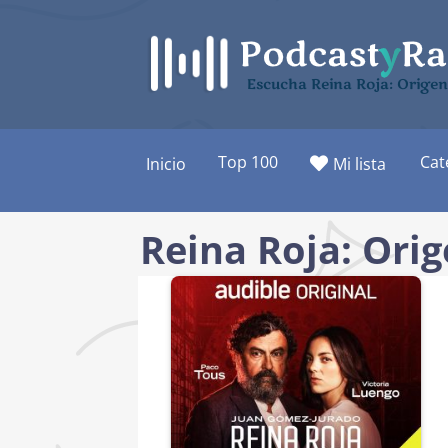
Saltar
al
contenido
Escucha Reina Roja: Origen.
Top 100
Cat
Inicio
Mi lista
Reina Roja: Orig