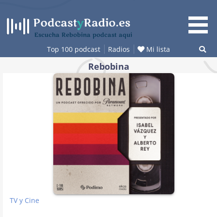
Saltar
al
contenido
Escucha Rebobina podcast aquí
Top 100 podcast
Radios
Mi lista
Rebobina
TV y Cine