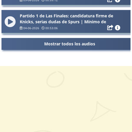
Partido 1 de Las Finales: candidatura firme de
Knicks, serias dudas de Spurs | Mínimo de
Veterano 5x68
04-06-2026
00:53:06
Mostrar todos los audios