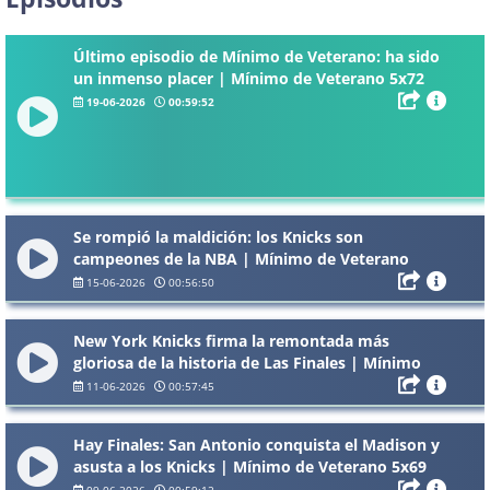
Último episodio de Mínimo de Veterano: ha sido
un inmenso placer | Mínimo de Veterano 5x72
19-06-2026
00:59:52
Se rompió la maldición: los Knicks son
campeones de la NBA | Mínimo de Veterano
5x71
15-06-2026
00:56:50
New York Knicks firma la remontada más
gloriosa de la historia de Las Finales | Mínimo
de Veterano 5x70
11-06-2026
00:57:45
Hay Finales: San Antonio conquista el Madison y
asusta a los Knicks | Mínimo de Veterano 5x69
09-06-2026
00:59:12