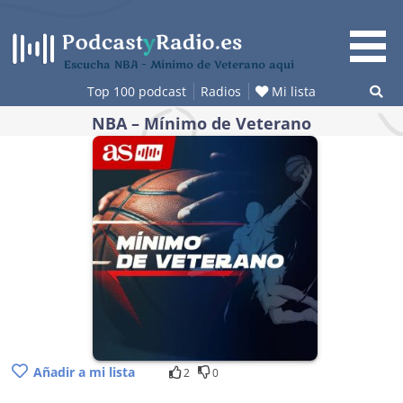
Saltar
al
contenido
Escucha NBA – Mínimo de Veterano aquí
Top 100 podcast
Radios
Mi lista
NBA – Mínimo de Veterano
Añadir a mi lista
2
0