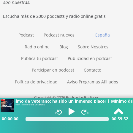
son nuestras.
Escucha más de 2000 podcasts y radio online gratis
Podcast
Podcast nuevos
España
Radio online
Blog
Sobre Nosotros
Publica tu podcast
Publicidad en podcast
Participar en podcast
Contacto
Política de privacidad
Aviso Programas Afiliados
Copyright © 2026 Podcast y Radio.es
imo de Veterano: ha sido un inmenso placer | Mínimo de Vetera
NBA - Mínimo de Veterano
15
30
00:00:00
00:59:52