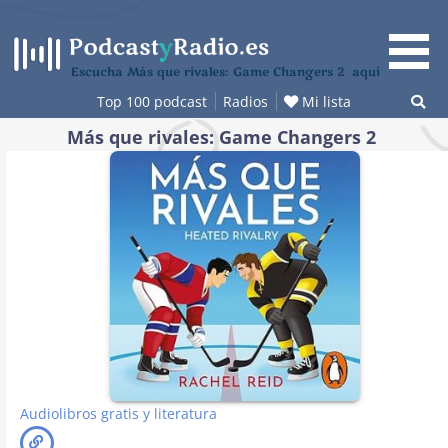
Saltar
al
contenido
Escucha Más que rivales: Game Changers 2 aquí
Top 100 podcast
Radios
Mi lista
Más que rivales: Game Changers 2
Audiolibros gratis y literatura