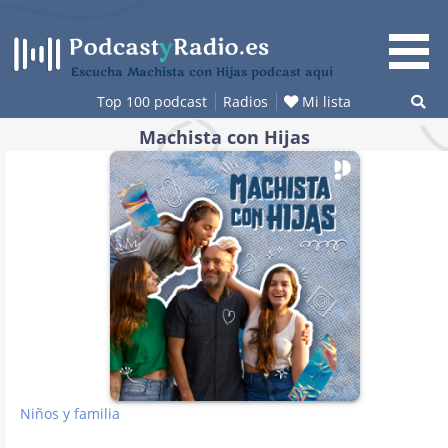
Saltar
al
contenido
Escucha Machista con Hijas podcast aquí
Top 100 podcast
Radios
Mi lista
Machista con Hijas
Niños y familia