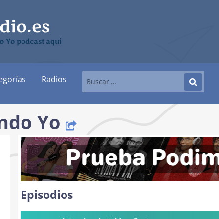
 Yo podcast aquí
egorías
Radios
ndo Yo
Episodios