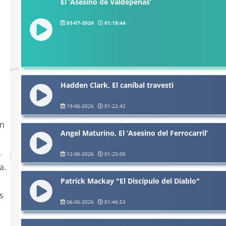
El ‘Asesino de Valdepeñas’
03-07-2026
01:18:44
Hadden Clark, El caníbal travesti
19-06-2026
01:22:42
en
Angel Maturino, El ‘Asesino del Ferrocarril’
,
12-06-2026
01:25:00
a.
Patrick Mackay "El Discípulo del Diablo"
s
06-06-2026
01:46:53