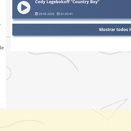
Cody Legebokoff “Country Boy”
29-05-2026
01:05:41
.
Mostrar todos l
de