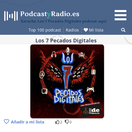
Saltar
al
contenido
Escucha Los 7 Pecados Digitales podcast aquí
Top 100 podcast
Radios
Mi lista
Los 7 Pecados Digitales
Añadir a mi lista
2
0