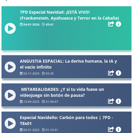
7PD Especial Navidad: ¡ESTÁ VIVO!
(Frankenstein, Ayahuasca y Terror en la Cabaña)
04-01-2026
45:41
ANGUSTIA ESPACIAL: La deriva humana, la IA y
el vacío infinito
02-11-2025
55:35
️ METAREALIDADES: ¿Y si tu vida fuese un
videojuego sin botón de pausa?
13-04-2025
01:08:07
Especial Navideño: Carbón para todos | 7PD -
T8x01
05-01-2025
01:10:31