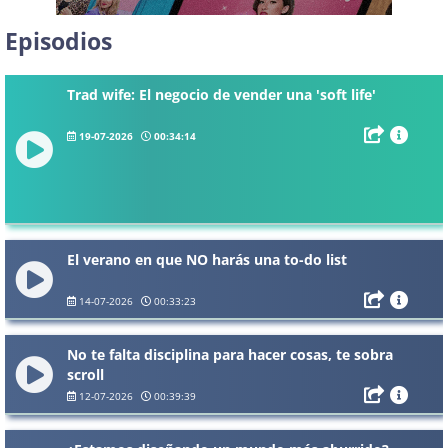
Episodios
Trad wife: El negocio de vender una 'soft life'
19-07-2026
00:34:14
El verano en que NO harás una to-do list
14-07-2026
00:33:23
No te falta disciplina para hacer cosas, te sobra
scroll
12-07-2026
00:39:39