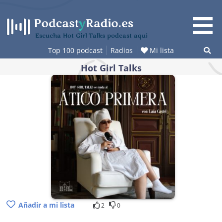
Saltar
al
contenido
Escucha Hot Girl Talks podcast aquí
Top 100 podcast
Radios
Mi lista
Hot Girl Talks
Añadir a mi lista
2
0