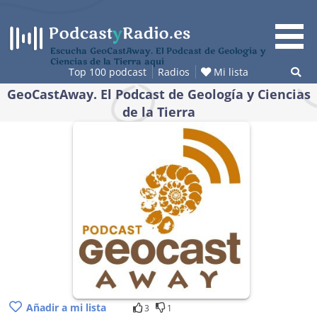
Saltar
al
contenido
Escucha GeoCastAway. El Podcast de Geología y
Ciencias de la Tierra aquí
Top 100 podcast
Radios
Mi lista
GeoCastAway. El Podcast de Geología y Ciencias
de la Tierra
Añadir a mi lista
3
1