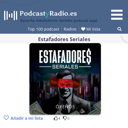
Saltar
al
contenido
Escucha Estafadores Seriales podcast aquí
Top 100 podcast
Radios
Mi lista
Estafadores Seriales
Añadir a mi lista
4
0