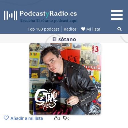
Saltar
al
contenido
Escucha El sótano podcast aquí
Top 100 podcast
Radios
Mi lista
El sótano
Añadir a mi lista
2
0