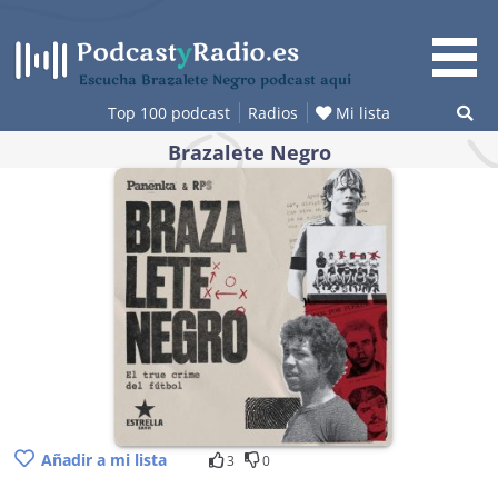
Saltar
al
contenido
Escucha Brazalete Negro podcast aquí
Top 100 podcast
Radios
Mi lista
Brazalete Negro
Añadir a mi lista
3
0