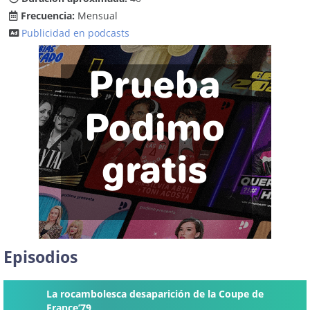
Frecuencia:
Mensual
Publicidad en podcasts
Episodios
La rocambolesca desaparición de la Coupe de
France’79