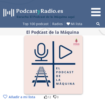
Saltar
al
contenido
Escucha El Podcast de la Máquina aquí
Top 100 podcast
Radios
Mi lista
El Podcast de la Máquina
Añadir a mi lista
12
0