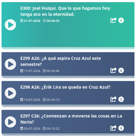
E300: Joel Huiqui. Que lo que hagamos hoy
tenga eco en la eternidad.
21-07-2026
00:46:33
E299 A26: ¿A qué aspira Cruz Azul este
semestre?
17-07-2026
00:34:46
E298 A26: ¿Érik Lira se queda en Cruz Azul?
14-07-2026
00:39:13
E297 C26: ¿Comienzan a moverse las cosas en La
Noria?
03-07-2026
00:15:22