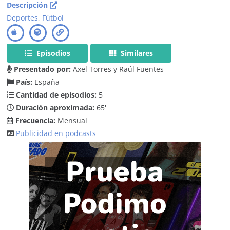
Descripción
Deportes
,
Fútbol
Episodios
Similares
Presentado por:
Axel Torres y Raúl Fuentes
País:
España
Cantidad de episodios:
5
Duración aproximada:
65'
Frecuencia:
Mensual
Publicidad en podcasts