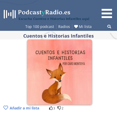
Saltar
al
contenido
Escucha Cuentos e Historias Infantiles aquí
Top 100 podcast
Radios
Mi lista
Cuentos e Historias Infantiles
Añadir a mi lista
3
2