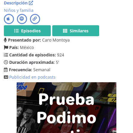
Descripción
Niños y familia
Episodios
Similares
Presentado por:
Caro Montoya
País:
México
Cantidad de episodios:
924
Duración aproximada:
5'
Frecuencia:
Semanal
Publicidad en podcasts