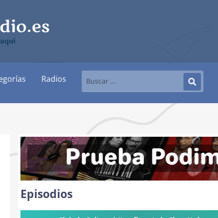
 aquí
egorías
Radios
Episodios