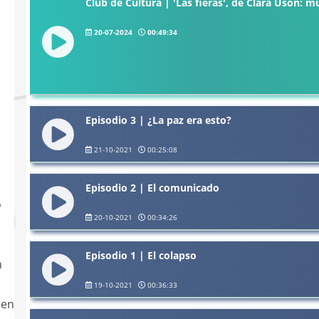
Club de Cultura | 'Las fieras', de Clara Usón: m
20-07-2024
00:49:34
Episodio 3 | ¿La paz era esto?
21-10-2021
00:25:08
Episodio 2 | El comunicado
o
20-10-2021
00:34:26
Episodio 1 | El colapso
n
19-10-2021
00:36:33
 en