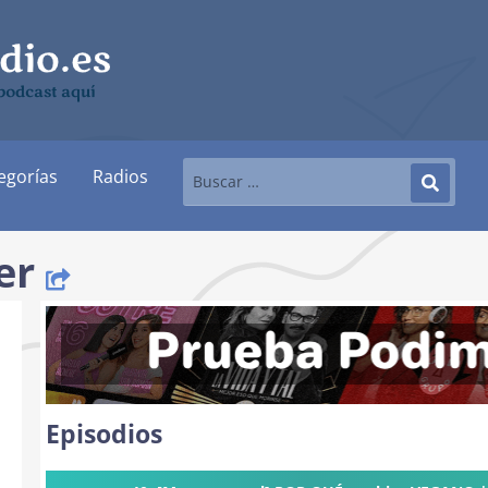
podcast aquí
egorías
Radios
er
Episodios