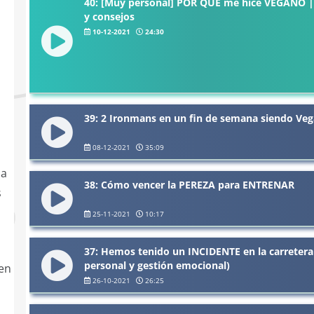
40: [Muy personal] POR QUÉ me hice VEGANO | 
y consejos
10-12-2021
24:30
39: 2 Ironmans en un fin de semana siendo Ve
08-12-2021
35:09
la
38: Cómo vencer la PEREZA para ENTRENAR
s
25-11-2021
10:17
37: Hemos tenido un INCIDENTE en la carretera 
personal y gestión emocional)
 en
26-10-2021
26:25