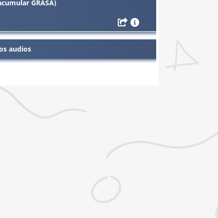
acumular GRASA)
os audios