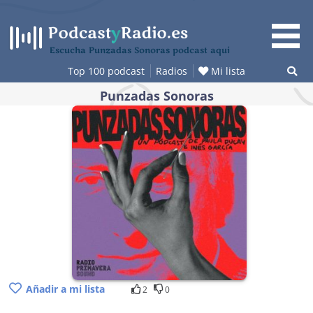
Saltar
al
contenido
Escucha Punzadas Sonoras podcast aquí
Top 100 podcast
Radios
Mi lista
Punzadas Sonoras
Añadir a mi lista
2
0