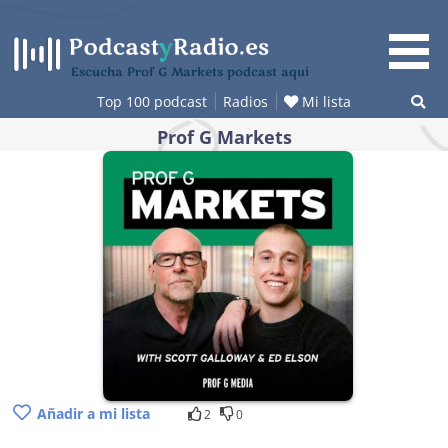
Saltar
al
contenido
Escucha Prof G Markets podcast aquí
Top 100 podcast
Radios
Mi lista
Prof G Markets
Añadir a mi lista
2
0