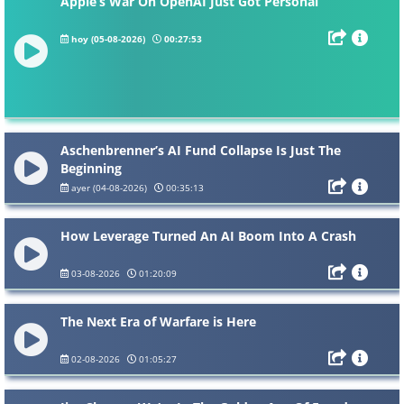
Apple’s War On OpenAI Just Got Personal
hoy (05-08-2026)
00:27:53
Aschenbrenner’s AI Fund Collapse Is Just The
Beginning
ayer (04-08-2026)
00:35:13
How Leverage Turned An AI Boom Into A Crash
03-08-2026
01:20:09
The Next Era of Warfare is Here
02-08-2026
01:05:27