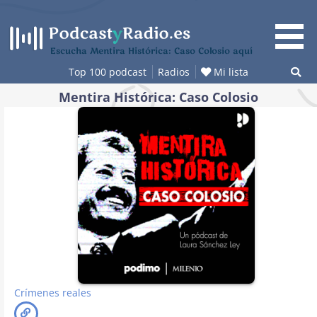
Saltar
al
contenido
Escucha Mentira Histórica: Caso Colosio aquí
Top 100 podcast
Radios
Mi lista
Mentira Histórica: Caso Colosio
Crímenes reales