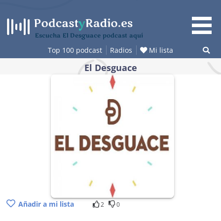
Saltar
al
contenido
Escucha El Desguace podcast aquí
Top 100 podcast
Radios
Mi lista
El Desguace
Añadir a mi lista
2
0