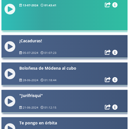
13-07-2024
01:43:41
¡Cacaduras!
05-07-2024
01:07:23
Boloñesa de Módena al cubo
28-06-2024
01:18:44
"Jurifrisqui"
21-06-2024
01:12:15
Te pongo en órbita