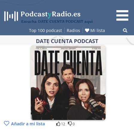
Saltar
al
contenido
Escucha DATE CUENTA PODCAST aquí
Top 100 podcast
Radios
Mi lista
DATE CUENTA PODCAST
Añadir a mi lista
12
0