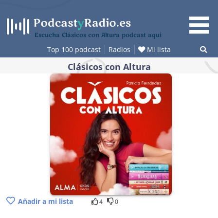
Saltar
al
contenido
Escucha Clásicos con Altura podcast aquí
Top 100 podcast
Radios
Mi lista
Clásicos con Altura
Añadir a mi lista
4
0