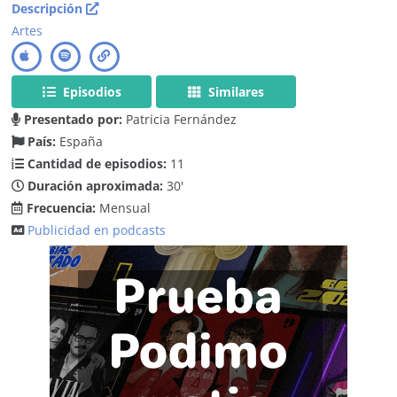
Descripción
Artes
Episodios
Similares
Presentado por:
Patricia Fernández
País:
España
Cantidad de episodios:
11
Duración aproximada:
30'
Frecuencia:
Mensual
Publicidad en podcasts